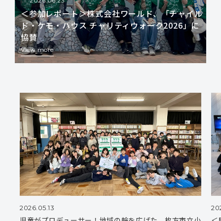
2026.06.23
＜参加レポート＞株式会社ワールド、「チャイル
ド・ケモ・ハウス チャリティウォーク2026」に
協賛
View more
2026.05.13
20
児童がプロデューサー！地域の輪を広げた、枚方市立小
＜