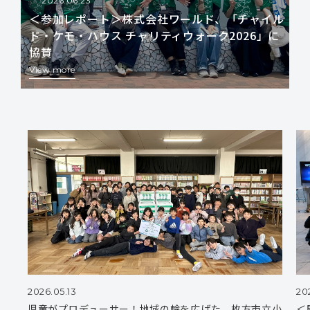
2026.06.23
＜参加レポート＞株式会社ワールド、「チャイル
ド・ケモ・ハウス チャリティウォーク2026」に
協賛
View more
2026.05.13
20
児童がプロデューサー！地域の輪を広げた、枚方市立小
＜