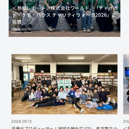
2026.06.23
＜参加レポート＞株式会社ワールド、「チャイル
ド・ケモ・ハウス チャリティウォーク2026」に
協賛
View more
2026.05.13
20
児童がプロデューサー！地域の輪を広げた、枚方市立小
＜