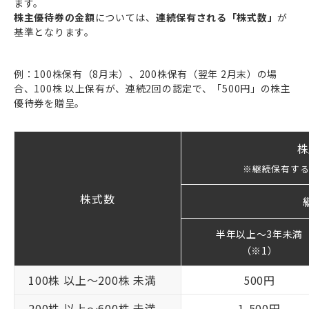
ます。
株主優待券の金額
については、
連続保有される「株式数」
が
基準となります。
例：100株保有（8月末）、200株保有（翌年 2月末）の場
合、100株 以上保有が、連続2回の認定で、「500円」の株主
優待券を贈呈。
株
※継続保有す
株式数
半年以上～3年未満
（※1）
100株 以上～
200株 未満
500円
200株 以上～
600株 未満
1,500円