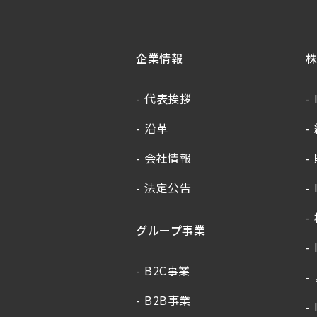
企業情報
代表挨拶
沿革
会社情報
法定公告
グループ事業
B2C事業
B2B事業