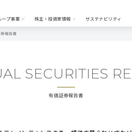
ループ事業
株主・投資家情報
サステナビリティ
証券報告書
リース
会社情報
WORLD FOR FUTURE
AL SECURITIES R
営情報
財務ハイライト
式について
IRカレンダー
有価証券報告書
お問い合わせ
免責事項
B2B事業
タイル
・サプライチェーン
・人材オペレー