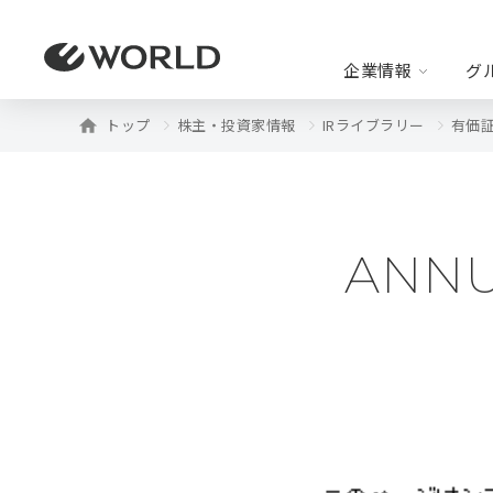
企業情報
グ
トップ
株主・投資家情報
IRライブラリー
有価
企業情報
グループ事業
株主・投資家情報
ニュースリリース
代表挨拶
企業リリース
沿革
事業リ
ANNU
IRニュース
経
IRライブラリー
株
よくあるご質問
IR
B2C事業
・アパレル
・ユニーク
・ライフス