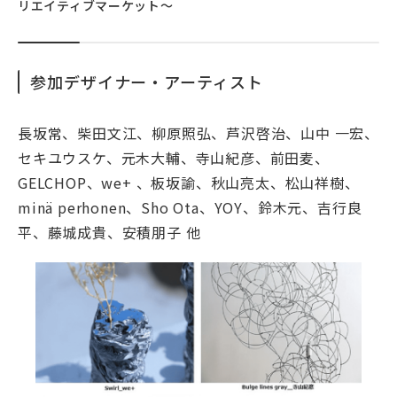
リエイティブマーケット～
参加デザイナー・アーティスト
長坂常、柴田文江、柳原照弘、芦沢啓治、山中 一宏、
セキユウスケ、元木大輔、寺山紀彦、前田麦、
GELCHOP、we+ 、板坂諭、秋山亮太、松山祥樹、
minä perhonen、Sho Ota、YOY、鈴木元、吉行良
平、藤城成貴、安積朋子 他