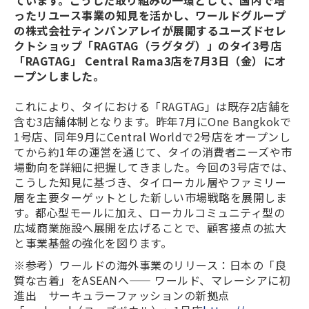
ています。こうした取り組みの一環として、国内で培
ったリユース事業の知見を活かし、ワールドグループ
の株式会社ティンパンアレイが展開するユーズドセレ
クトショップ「RAGTAG（ラグタグ）」のタイ3号店
「RAGTAG」 Central Rama3店を7月3日（金）にオ
ープンしました。
これにより、タイにおける「RAGTAG」は既存2店舗を
含む3店舗体制となります。昨年7月にOne Bangkokで
1号店、同年9月にCentral Worldで2号店をオープンし
てから約1年の運営を通じて、タイの消費者ニーズや市
場動向を詳細に把握してきました。今回の3号店では、
こうした知見に基づき、タイローカル層やファミリー
層を主要ターゲットとした新しい市場戦略を展開しま
す。都心型モールに加え、ローカルコミュニティ型の
広域商業施設へ展開を広げることで、顧客接点の拡大
と事業基盤の強化を図ります。
※参考）ワールドの海外事業のリリース：日本の「良
質な古着」をASEANへ—— ワールド、マレーシアに初
進出 サーキュラーファッションの新拠点