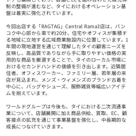
制の整備が進むなど、タイにおけるオペレーション基
盤は着実に強化されています。
今回出店する「RAGTAG」Central Rama3店は、バン
コク中心部から車で約20分、住宅やオフィスが集積す
る地域に立地する広域商業施設内に位置しています。1
年間の現地運営を通じて理解したタイの顧客ニーズを
反映し、高品質でありながら手に取りやすい価格の実
用的な商品を厳選することで、タイのローカル市場に
おけるセカンドハンドの価値を引き出します。近隣居
住者、オフィスワーカー、ファミリー層、若年層の来
店が見込まれ、メンズ・ウィメンズのブランド古着を
中心に、バッグやシューズ、服飾雑貨等幅広いアイテ
ムを揃えています。
ワールドグループは今後も、タイにおける二次流通事
業について、店舗展開に加え商品供給、買取、EC、顧
客接点の拡充を通じて事業基盤を強化し、中長期的な
成長につなげていきます。