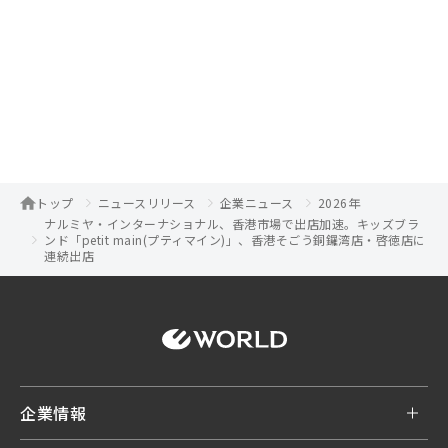
トップ
ニュースリリース
企業ニュース
2026年
ナルミヤ・インターナショナル、香港市場で出店加速。キッズブラ
ンド「petit main(プティマイン)」、香港そごう銅鑼湾店・啓徳店に
連続出店
企業情報