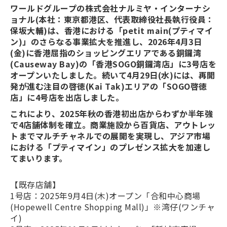
ワールドグループの株式会社ナルミヤ・インターナシ
ョナル(本社：東京都港区、代表取締役社長執行役員：
保坂大輔)は、香港における「petit main(プティマイ
ン)」のさらなる事業拡大を推進し、2026年4月3日
(金)に香港屈指のショッピングエリアである銅鑼湾
(Causeway Bay)の「香港SOGO銅鑼湾店」に3号店を
オープンいたしました。続いて4月29日(水)には、再開
発が進む注目の啓徳(Kai Tak)エリアの「SOGO啓徳
店」に4号店を出店しました。
これにより、2025年秋の香港初出店からわずか半年強
で4店舗体制を確立。商業施設から百貨店、アウトレッ
トまでマルチチャネルでの展開を実現し、アジア市場
における「プティマイン」のプレゼンス拡大を加速し
てまいります。
【既存店舗】
1号店：2025年9月4日(木)オープン「合和中心商場
(Hopewell Centre Shopping Mall)」※湾仔(ワンチャ
イ)