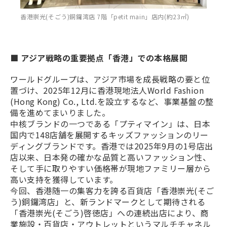
香港崇光(そごう)銅鑼湾店 7階「petit main」店内(約23㎡)
■ アジア戦略の重要拠点「香港」での本格展開
ワールドグループは、アジア市場を成長戦略の要と位
置づけ、2025年12月に香港現地法人World Fashion
(Hong Kong) Co., Ltd.を設立するなど、事業基盤の整
備を進めてまいりました。
中核ブランドの一つである「プティマイン」は、日本
国内で148店舗を展開するキッズファッションのリー
ディングブランドです。香港では2025年9月の1号店出
店以来、日本発の確かな品質と高いファッション性、
そして手に取りやすい価格帯が現地ファミリー層から
高い支持を獲得しています。
今回、香港随一の集客力を誇る百貨店「香港崇光(そご
う)銅鑼湾店」と、新ランドマークとして期待される
「香港崇光(そごう)啓徳店」への連続出店により、商
業施設・百貨店・アウトレットというマルチチャネル