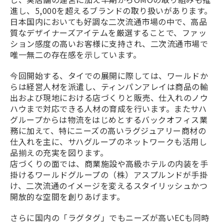
進し、5,000を超えるブランドの取り扱いがあります。
日本国内においても好調な二次流通市場の中で、高品
質なデザイナーズアイテムを厳選することで、ファッ
ション感度の高いお客様に支持され、二次流通市場で
唯一無二の存在感を示しています。
今回開始する、タイでの展開に際しては、ワールドか
らは経営人材を派遣し、ティンパンアレイは商品の輸
出および現地における店づくりと販売、仕入れのノウ
ハウまで対応できる人材の育成を行います。またサハ
グループからは物流をはじめとするバックオフィス業
務に加えて、特にニーズの高いラグジュアリー商材の
仕入れを主に、サハグループのネットワークも活用し
品揃えの充実を図ります。
店づくりの面では、商業施設や高級ホテルの内装を手
掛けるワールドグループの（株）アスプルンドが手掛
け、二次流通のイメージを変えるスタイリッシュかつ
開放的な空間を創りあげます。
さらに国内の「ラグタグ」でもニーズが高いECも同時