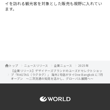
イを訪れる観光客を対象とした販売も視野に入れてい
ます。
トップ
ニュースリリース
企業ニュース
2025年
【企業リリース】デザイナーズブランドのユーズドセレクトショッ
プ「RAGTAG（ラグタグ）」 海外1号店がタイOne Bangkok に7月
オープン ～二次流通の知見を活かし、グローバル展開へ～