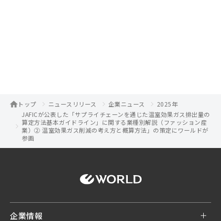
トップ
ニュースリリース
企業ニュース
2025年
JAFICが公表した「サプライチェーンを通じた温室効果ガス排出量の
算定方法基本ガイドライン」に関する業種別解説（ファッション産
業）② 温室効果ガス削減の考え方と概算方法」の策定にワールドが
参画
企業情報