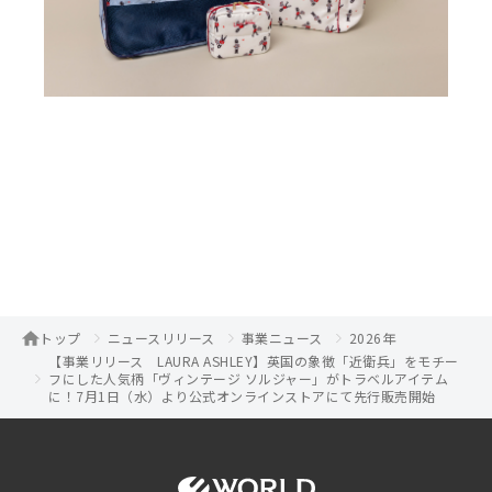
トップ
ニュースリリース
事業ニュース
2026年
【事業リリース LAURA ASHLEY】英国の象徴「近衛兵」をモチー
フにした人気柄「ヴィンテージ ソルジャー」がトラベルアイテム
に！7月1日（水）より公式オンラインストアにて先行販売開始