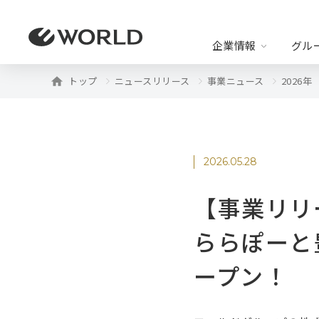
企業情報
グル
トップ
ニュースリリース
事業ニュース
2026年
企業情報
グループ事業
株主・投資家情報
ニュースリリース
ワール
企業リリース
事業リ
代表挨拶
2026.05.28
エコシ
IRニュース
経
【事業リリー
法定公告
IRライブラリー
株
ららぽーと
ープン！
よくあるご質問
IR
B2C事業
・アパレル
・ユニーク
・ライフス