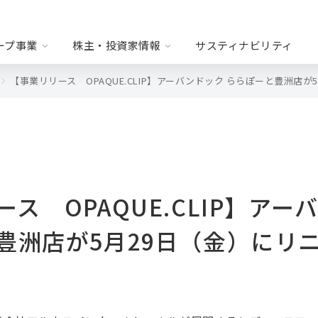
ープ事業
株主・投資家情報
サスティナビリティ
【事業リリース OPAQUE.CLIP】アーバンドック ららぽーと豊洲店
ド・ファッション・
リース
WORLD FOR FUTURE
沿革
ステム
営情報
財務ハイライト
ス OPAQUE.CLIP】アー
式について
IRカレンダー
豊洲店が5月29日（金）にリ
お問い合わせ
免責事項
B2B事業
タイル
・サプライチェーン
・人材オペレー