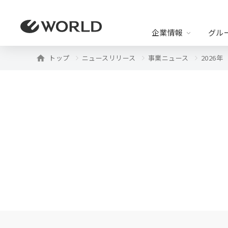
企業情報
グル
トップ
ニュースリリース
事業ニュース
2026年
企業情報
グループ事業
株主・投資家情報
ニュースリリース
ワール
企業リリース
事業リ
代表挨拶
エコシ
IRニュース
経
法定公告
IRライブラリー
株
よくあるご質問
IR
B2C事業
・アパレル
・ユニーク
・ライフス