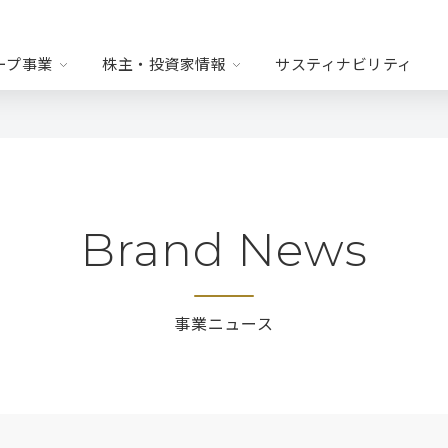
ープ事業
株主・投資家情報
サスティナビリティ
ド・ファッション・
リース
WORLD FOR FUTURE
沿革
Brand News
ステム
営情報
財務ハイライト
式について
IRカレンダー
事業ニュース
お問い合わせ
免責事項
B2B事業
タイル
・サプライチェーン
・人材オペレー